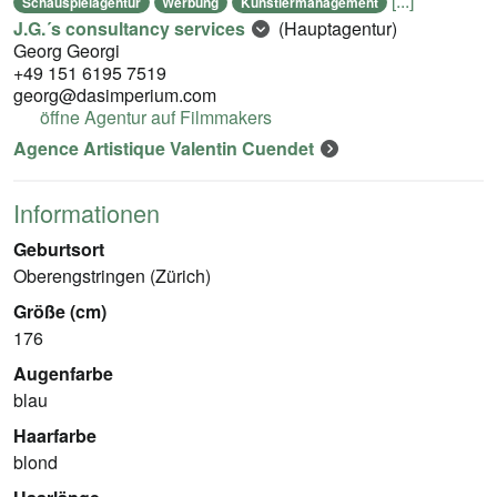
[...]
Schauspielagentur
Werbung
Künstlermanagement
J.G.´s consultancy services
(Hauptagentur)
Georg Georgi
+49 151 6195 7519
georg@dasimperium.com
öffne Agentur auf Filmmakers
Agence Artistique Valentin Cuendet
Informationen
Geburtsort
Oberengstringen (Zürich)
Größe (cm)
176
Augenfarbe
blau
Haarfarbe
blond