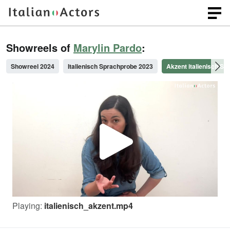
Showreels of
Marylin Pardo
:
Showreel 2024
Italienisch Sprachprobe 2023
Akzent italienisch S
P
l
Playing:
italienisch_akzent.mp4
a