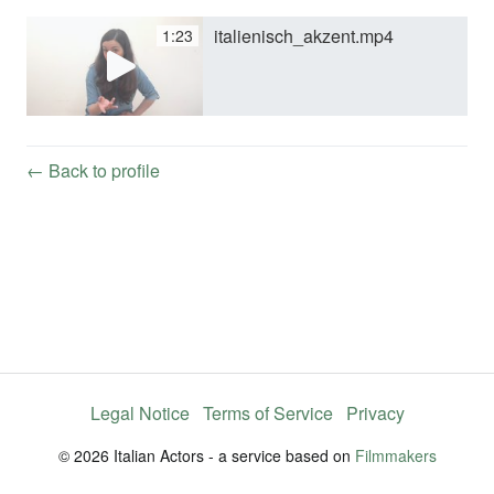
italienisch_akzent.mp4
1:23
y
V
← Back to profile
i
d
e
Legal Notice
Terms of Service
Privacy
o
© 2026 Italian Actors - a service based on
Filmmakers